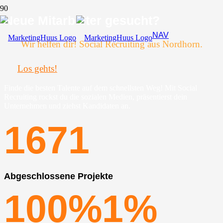
Neue Mitarbeiter gesucht?
NAV
Wir helfen dir! Social Recruiting aus Nordhorn.
Los gehts!
Finde die besten Talente auf dem schnellsten Weg! Mit Social
Recruiting rockst du die sozialen Medien, präsentierst dein
Unternehmen und ziehst Kandidaten an.
167
1
Abgeschlossene Projekte
100%
1
%