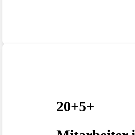
20+
5
+
Mitarbeiter 