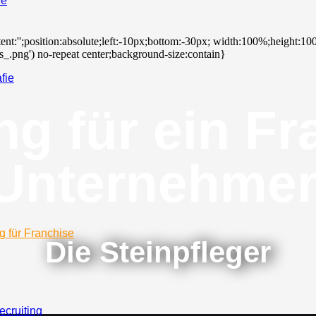
ie
ontent:'';position:absolute;left:-10px;bottom:-30px; width:100%;height:1
png') no-repeat center;background-size:contain}
fie
ng für ein Fr
Unternehme
g für Franchise
Die Steinpfleger
ecruiting