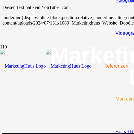
Fotograf
Dieser Text hat kein YouTube-Icon.
.underline{display:inline-block;position:relative}.underline::after{c
content/uploads/2024/07/131x1080_Marketinghuus_Website_Doodles_.
Videogra
Marketi
Referenzen
Marketin
Social R