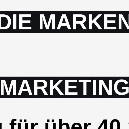
DIE MARKE
MARKETIN
 für über 40