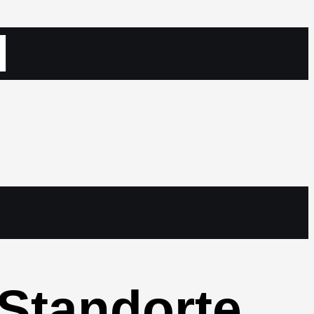
N
G
 Standorte