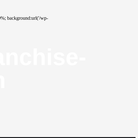
00%; background:url('/wp-
anchise-
n